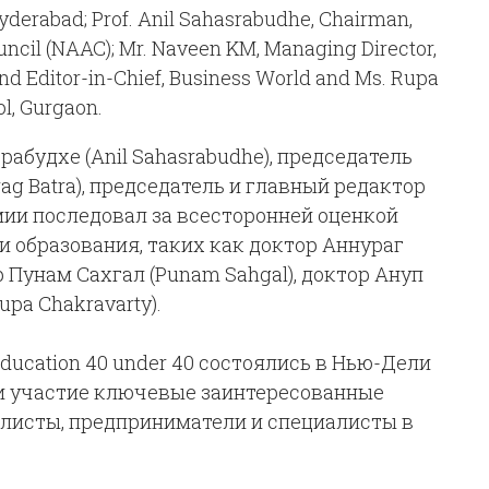
абудхе (Anil Sahasrabudhe), председатель
rag Batra), председатель и главный редактор
мии последовал за всесторонней оценкой
 образования, таких как доктор Аннураг
р Пунам Сахгал (Punam Sahgal), доктор Ануп
upa Chakravarty).
ucation 40 under 40 состоялись в Нью-Дели
яли участие ключевые заинтересованные
алисты, предприниматели и специалисты в