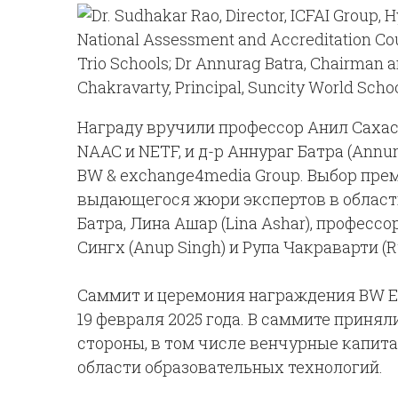
Награду вручили профессор Анил Сахаср
NAAC и NETF, и д-р Аннураг Батра (Annu
BW & exchange4media Group. Выбор пре
выдающегося жюри экспертов в области
Батра, Лина Ашар (Lina Ashar), профессо
Сингх (Anup Singh) и Рупа Чакраварти (R
Саммит и церемония награждения BW Ed
19 февраля 2025 года. В саммите прин
стороны, в том числе венчурные капит
области образовательных технологий.