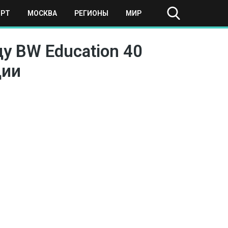
ОРТ
МОСКВА
РЕГИОНЫ
МИР
у BW Education 40
дии