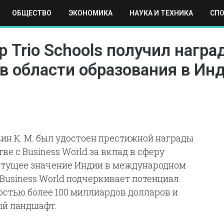
ОБЩЕСТВО
ЭКОНОМИКА
НАУКА И ТЕХНИКА
СП
ЕХНИКА
СПОРТ
МОСКВА
РЕГИОНЫ
МИР
Trio Schools получил наград
 в области образования в Ин
ин К. М. был удостоен престижной награды
ве с Business World за вклад в сферу
астущее значение Индии в международном
 Business World подчеркивает потенциал
остью более 100 миллиардов долларов и
ый ландшафт.