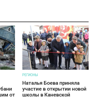
РЕГИОНЫ
Наталья Боева приняла
убани
участие в открытии новой
шим от
школы в Каневской