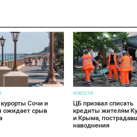
И
НОВОСТИ
 курорты Сочи и
ЦБ призвал списать
 ожидает срыв
кредиты жителям К
а
и Крыма, пострадав
наводнения