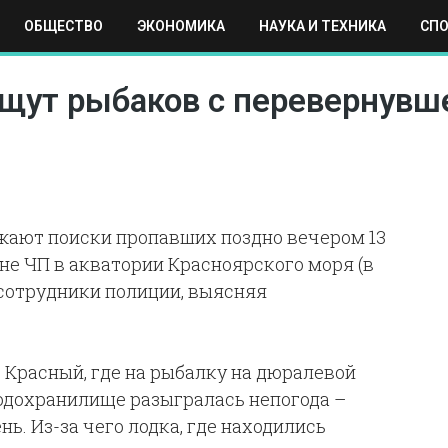
ОБЩЕСТВО
ЭКОНОМИКА
НАУКА И ТЕХНИКА
СП
ЕХНИКА
СПОРТ
МОСКВА
РЕГИОНЫ
МИР
ищут рыбаков с перевернувш
жают поиски пропавших поздно вечером 13
оне ЧП в акватории Красноярского моря (в
сотрудники полиции, выясняя
 Красный, где на рыбалку на дюралевой
одохранилище разыгралась непогода –
ь. Из-за чего лодка, где находились