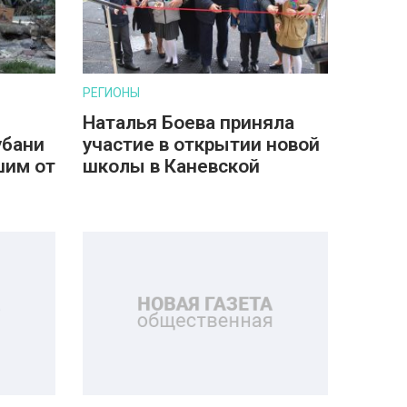
РЕГИОНЫ
Наталья Боева приняла
убани
участие в открытии новой
шим от
школы в Каневской