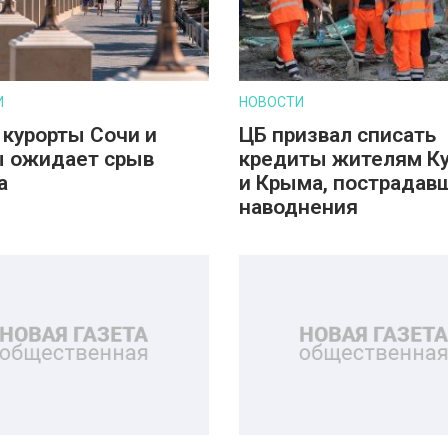
И
НОВОСТИ
 курорты Сочи и
ЦБ призвал списать
 ожидает срыв
кредиты жителям К
а
и Крыма, пострадав
наводнения