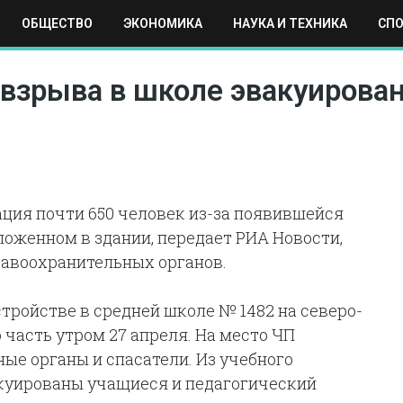
ОБЩЕСТВО
ЭКОНОМИКА
НАУКА И ТЕХНИКА
СП
ЕХНИКА
СПОРТ
МОСКВА
РЕГИОНЫ
МИР
 взрыва в школе эвакуирова
ция почти 650 человек из-за появившейся
ложенном в здании, передает РИА Новости,
авоохранительных органов.
ройстве в средней школе № 1482 на северо-
часть утром 27 апреля. На место ЧП
ые органы и спасатели. Из учебного
акуированы учащиеся и педагогический