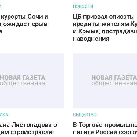
И
НОВОСТИ
 курорты Сочи и
ЦБ призвал списать
 ожидает срыв
кредиты жителям К
а
и Крыма, пострадав
наводнения
ИКА
ОБЩЕСТВО
ана Листопадова о
В Торгово-промышл
ем стройотрасли:
палате России состо