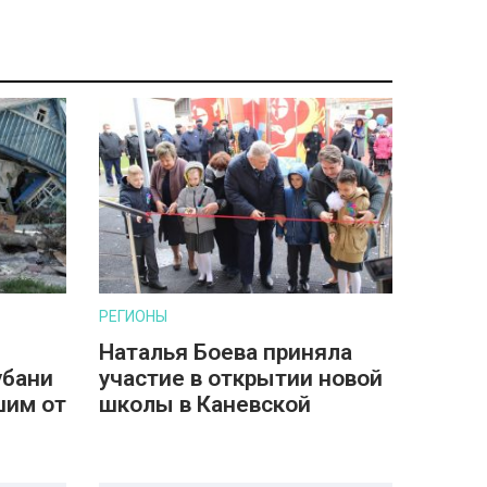
РЕГИОНЫ
Наталья Боева приняла
убани
участие в открытии новой
шим от
школы в Каневской