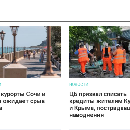
И
НОВОСТИ
 курорты Сочи и
ЦБ призвал списать
 ожидает срыв
кредиты жителям К
а
и Крыма, пострадав
наводнения