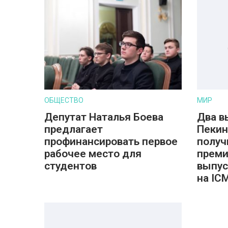
ОБЩЕСТВО
МИР
Депутат Наталья Боева
Два в
предлагает
Пекин
профинансировать первое
получ
рабочее место для
преми
студентов
выпус
на IC