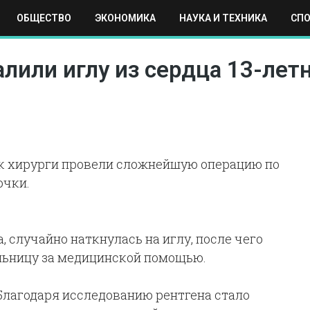
ОБЩЕСТВО
ЭКОНОМИКА
НАУКА И ТЕХНИКА
СП
ЕХНИКА
СПОРТ
МОСКВА
РЕГИОНЫ
МИР
алили иглу из сердца 13-лет
ик хирурги провели сложнейшую операцию по
очки.
, случайно наткнулась на иглу, после чего
льницу за медицинской помощью.
Благодаря исследованию рентгена стало