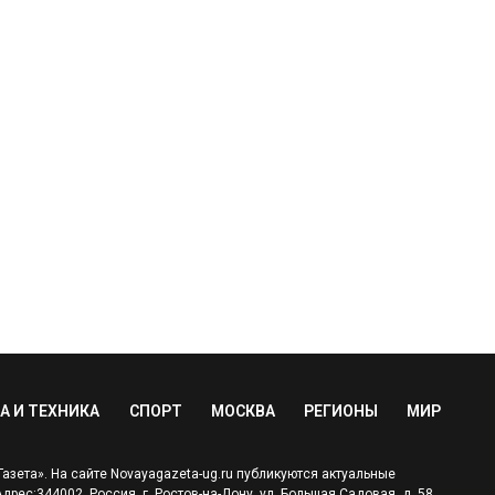
А И ТЕХНИКА
СПОРТ
МОСКВА
РЕГИОНЫ
МИР
зета». На сайте Novayagazeta-ug.ru публикуются актуальные
ес:344002, Россия, г. Ростов-на-Дону, ул. Большая Садовая, д. 58.