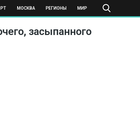
ОРТ
МОСКВА
РЕГИОНЫ
МИР
очего, засыпанного