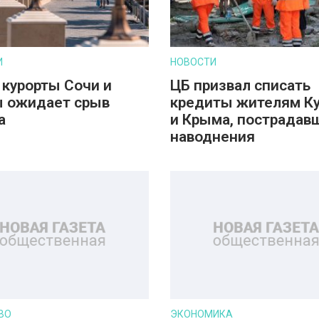
И
НОВОСТИ
 курорты Сочи и
ЦБ призвал списать
 ожидает срыв
кредиты жителям К
а
и Крыма, пострадав
наводнения
ВО
ЭКОНОМИКА