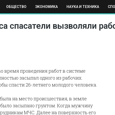
ОБЩЕСТВО
ЭКОНОМИКА
НАУКА И ТЕХНИКА
СП
ЕХНИКА
СПОРТ
МОСКВА
РЕГИОНЫ
МИР
са спасатели вызволяли раб
о время проведения работ в системе
лностью засыпал одного из рабочих.
обы спасти 26-летнего молодого человека.
ибыла на место происшествия, в земле
о было засыпано грунтом. Когда мужчину
отрудникам МЧС. Далее на поверхность его