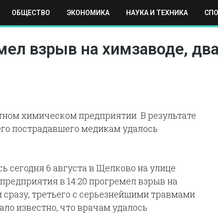
ОБЩЕСТВО
ЭКОНОМИКА
НАУКА И ТЕХНИКА
СП
ЕХНИКА
СПОРТ
МОСКВА
РЕГИОНЫ
МИР
ел взрыв на химзаводе, два
тном химическом предприятии. В результате
ьего пострадавшего медикам удалось
ь сегодня 6 августа в Щелково на улице
предприятия в 14:20 прогремел взрыв на
и сразу, третьего с серьезнейшими травмами
ало известно, что врачам удалось