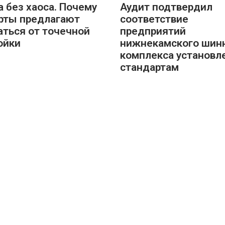
а без хаоса. Почему
Аудит подтвердил
рты предлагают
соответствие
аться от точечной
предприятий
ойки
нижнекамского шин
комплекса установ
стандартам