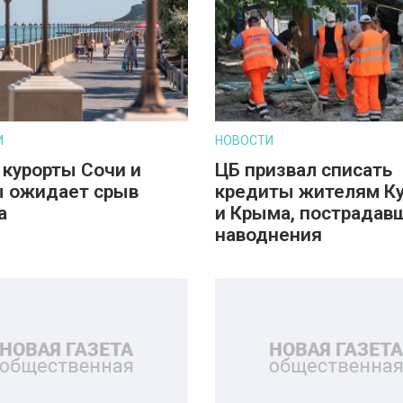
И
НОВОСТИ
 курорты Сочи и
ЦБ призвал списать
 ожидает срыв
кредиты жителям К
а
и Крыма, пострадав
наводнения