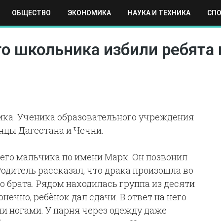
ОБЩЕСТВО
ЭКОНОМИКА
НАУКА И ТЕХНИКА
СП
ЕХНИКА
СПОРТ
МОСКВА
РЕГИОНЫ
МИР
о школьника избили ребята 
ика. Ученика образовательного учреждения
енцы Дагестана и Чечни.
его мальчика по имени Марк. Он позвонил
одитель рассказал, что драка произошла во
 брата. Рядом находилась группа из десяти
нечно, ребёнок дал сдачи. В ответ на него
и ногами. У парня через одежду даже