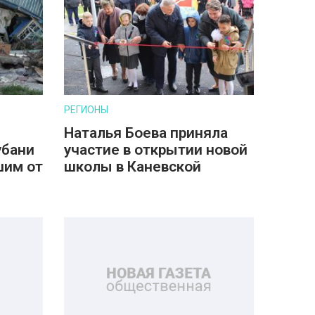
РЕГИОНЫ
Наталья Боева приняла
убани
участие в открытии новой
шим от
школы в Каневской