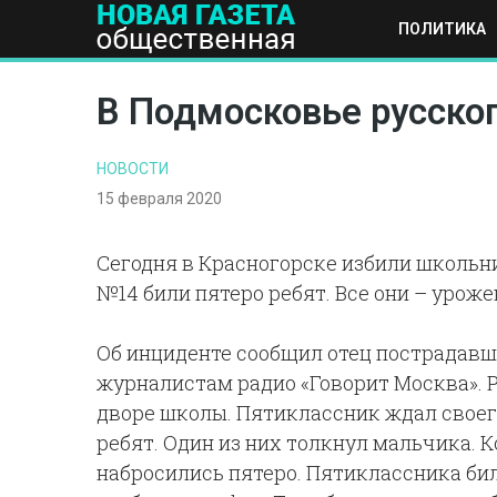
ПОЛИТИКА
ПОЛИТИКА
ОБЩЕСТВО
ЭКОНОМИКА
НАУКА И Т
В Подмосковье русског
НОВОСТИ
15 февраля 2020
Сегодня в Красногорске избили школьн
№14 били пятеро ребят. Все они – урож
Об инциденте сообщил отец пострадавш
журналистам радио «Говорит Москва». Р
дворе школы. Пятиклассник ждал своего
ребят. Один из них толкнул мальчика. Ко
набросились пятеро. Пятиклассника бил