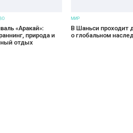
ВО
МИР
валь «Аракай»:
В Шаньси проходит 
раннинг, природа и
о глобальном насле
йный отдых