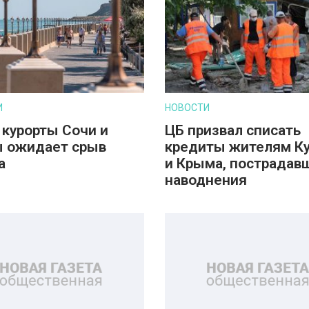
И
НОВОСТИ
 курорты Сочи и
ЦБ призвал списать
 ожидает срыв
кредиты жителям К
а
и Крыма, пострадав
наводнения