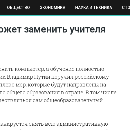
ОБЩЕСТВО
ЭКОНОМИКА
НАУКА И ТЕХНИКА
СП
ЕХНИКА
СПОРТ
МОСКВА
РЕГИОНЫ
МИР
ожет заменить учителя
енить компьютер, а обучение полностью
сии Владимир Путин поручил российскому
плекс мер, которые будут направлены на
о общего образования в стране. В том числе
существляться сам общеобразовательный
 планируется снять всю административную