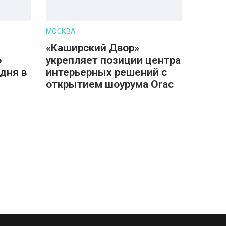
МОСКВА
«Каширский Двор»
о
укрепляет позиции центра
дня в
интерьерных решений с
открытием шоурума Orac