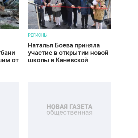
РЕГИОНЫ
Наталья Боева приняла
убани
участие в открытии новой
шим от
школы в Каневской