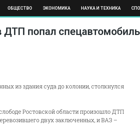
ОБЩЕСТВО
ЭКОНОМИКА
НАУКА И ТЕХНИКА
СП
ЕХНИКА
СПОРТ
МОСКВА
РЕГИОНЫ
МИР
в ДТП попал спецавтомобиль
ных из здания суда до колонии, столкнулся
 слободе Ростовской области произошло ДТП
перевозившего двух заключенных, и ВАЗ –