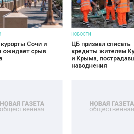
И
НОВОСТИ
 курорты Сочи и
ЦБ призвал списать
 ожидает срыв
кредиты жителям К
а
и Крыма, пострадав
наводнения