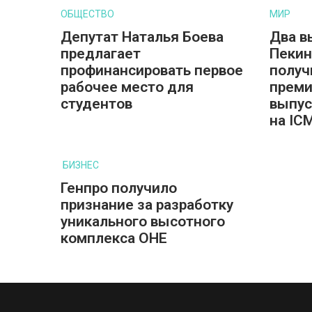
ОБЩЕСТВО
МИР
Депутат Наталья Боева
Два в
предлагает
Пекин
профинансировать первое
получ
рабочее место для
преми
студентов
выпус
на IC
БИЗНЕС
Генпро получило
признание за разработку
уникального высотного
комплекса ОНЕ