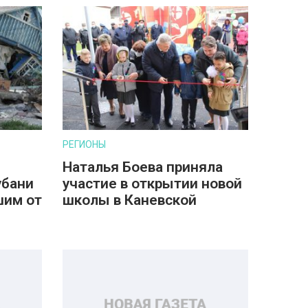
РЕГИОНЫ
Наталья Боева приняла
убани
участие в открытии новой
шим от
школы в Каневской