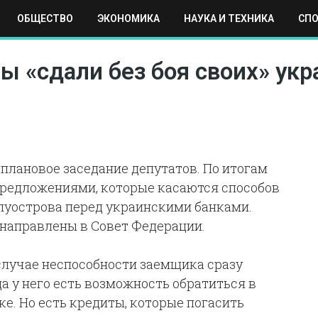
ОБЩЕСТВО
ЭКОНОМИКА
НАУКА И ТЕХНИКА
СП
ЕХНИКА
СПОРТ
МОСКВА
РЕГИОНЫ
МИР
ы «сдали без боя своих» ук
еплановое заседание депутатов. По итогам
предложениями, которые касаются способов
луострова перед украинскими банками.
направлены в Совет Федерации.
 случае неспособности заемщика сразу
да у него есть возможность обратиться в
ке. Но есть кредиты, которые погасить