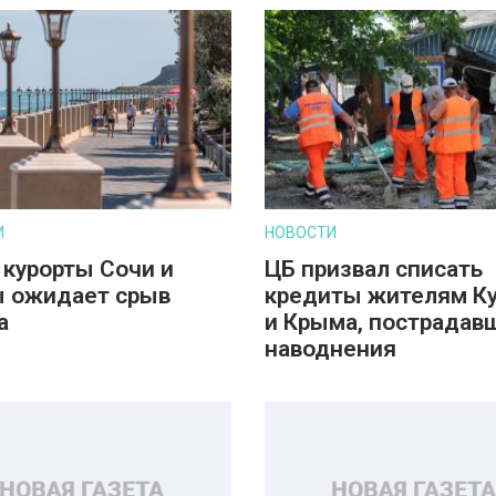
И
НОВОСТИ
 курорты Сочи и
ЦБ призвал списать
 ожидает срыв
кредиты жителям К
а
и Крыма, пострадав
наводнения