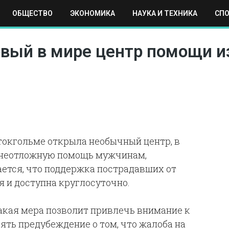
ОБЩЕСТВО
ЭКОНОМИКА
НАУКА И ТЕХНИКА
СП
ЕХНИКА
СПОРТ
МОСКВА
РЕГИОНЫ
МИР
рвый в мире центр помощи 
Стокгольме открыла необычный центр, в
 неотложную помощь мужчинам,
ется, что поддержка пострадавших от
я и доступна круглосуточно.
акая мера позволит привлечь внимание к
ять предубеждение о том, что жалоба на