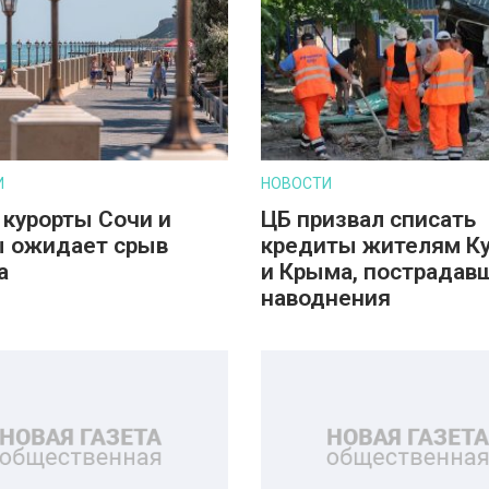
И
НОВОСТИ
 курорты Сочи и
ЦБ призвал списать
 ожидает срыв
кредиты жителям К
а
и Крыма, пострадав
наводнения