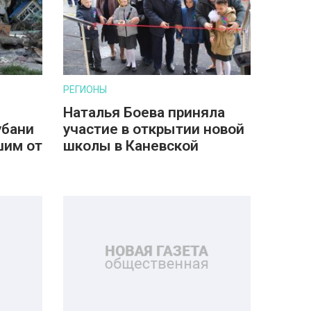
РЕГИОНЫ
Наталья Боева приняла
убани
участие в открытии новой
шим от
школы в Каневской