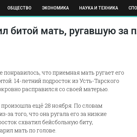
ОБЩЕСТВО
ЭКОНОМИКА
НАУКА И ТЕХНИКА
СП
ЕХНИКА
СПОРТ
МОСКВА
РЕГИОНЫ
МИР
л битой мать, ругавшую за 
 понравилось, что приемная мать ругает его
битой. 14-летний подросток из Усть-Тарского
окровно расправился со своей матерью.
 произошла ещё 28 ноября. По словам
-за того, что она ругала его за низкие
росток схватил бейсбольную биту,
арил мать по голове.