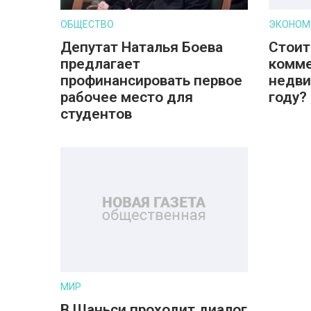
ОБЩЕСТВО
ЭКОНОМ
Депутат Наталья Боева
Стоит
предлагает
комм
профинансировать первое
недви
рабочее место для
году?
студентов
МИР
В Шаньси проходит диалог