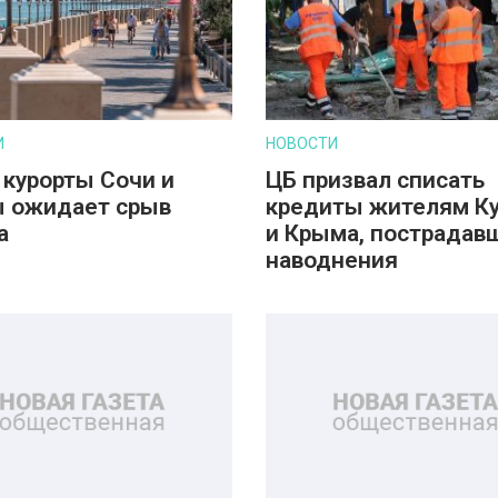
И
НОВОСТИ
 курорты Сочи и
ЦБ призвал списать
 ожидает срыв
кредиты жителям К
а
и Крыма, пострадав
наводнения