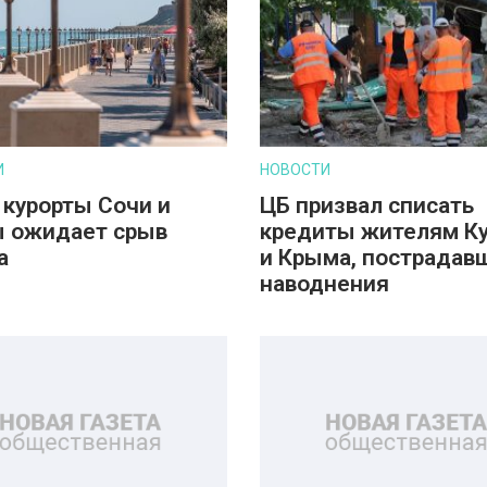
И
НОВОСТИ
 курорты Сочи и
ЦБ призвал списать
 ожидает срыв
кредиты жителям К
а
и Крыма, пострадав
наводнения