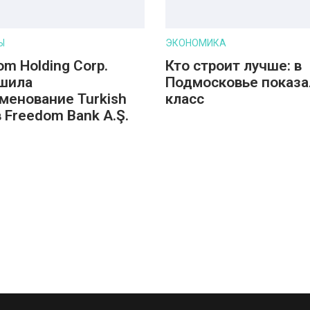
Ы
ЭКОНОМИКА
om Holding Corp.
Кто строит лучше: в
шила
Подмосковье показа
менование Turkish
класс
в Freedom Bank A.Ş.