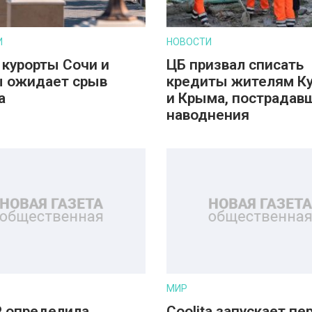
И
НОВОСТИ
 курорты Сочи и
ЦБ призвал списать
 ожидает срыв
кредиты жителям К
а
и Крыма, пострадав
наводнения
МИР
 определила
Coolita запускает пе