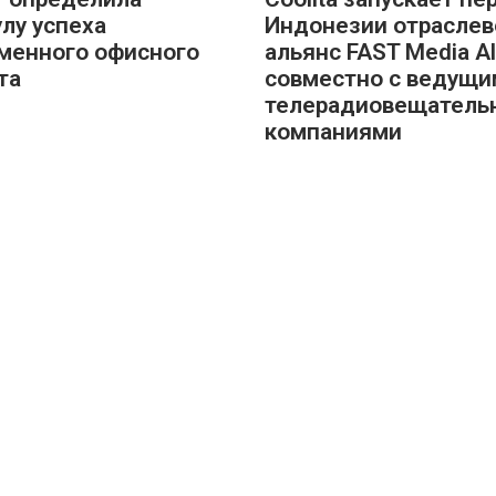
лу успеха
Индонезии отраслев
менного офисного
альянс FAST Media Al
та
совместно с ведущи
телерадиовещател
компаниями