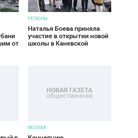
РЕГИОНЫ
Наталья Боева приняла
убани
участие в открытии новой
шим от
школы в Каневской
МОСКВА
рвый в
Концепцию