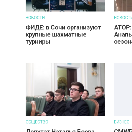
НОВОСТИ
НОВОСТ
ФИДЕ: в Сочи организуют
АТОР:
крупные шахматные
Анапы
турниры
сезон
ОБЩЕСТВО
БИЗНЕС
Депутат Наталья Боева
CMWP