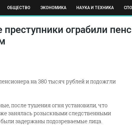
ОБЩЕСТВО
ЭКОНОМИКА
НАУКА И ТЕХНИКА
СП
ЕХНИКА
СПОРТ
МОСКВА
РЕГИОНЫ
МИР
 преступники ограбили пенс
ом
пенсионера на 380 тысяч рублей и подожгли
ые, после тушения огня установили, что
т же занялась розыскными следственными
 были задержаны подозреваемые лица.