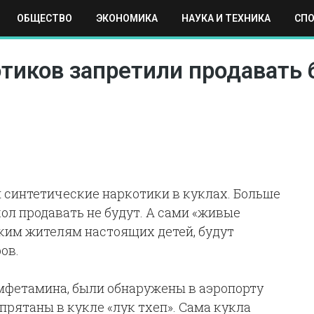
ОБЩЕСТВО
ЭКОНОМИКА
НАУКА И ТЕХНИКА
СП
ЕХНИКА
СПОРТ
МОСКВА
РЕГИОНЫ
МИР
отиков запретили продавать
 синтетические наркотики в куклах. Больше
ол продавать не будут. А сами «живые
ким жителям настоящих детей, будут
ов.
амфетамина, были обнаружены в аэропорту
прятаны в кукле «лук тхеп». Сама кукла