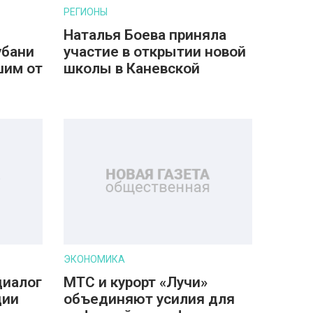
РЕГИОНЫ
Наталья Боева приняла
убани
участие в открытии новой
шим от
школы в Каневской
ЭКОНОМИКА
диалог
МТС и курорт «Лучи»
дии
объединяют усилия для