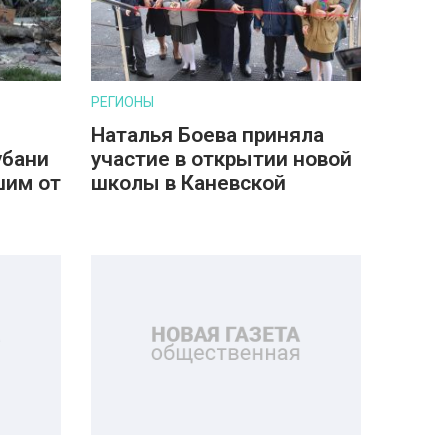
РЕГИОНЫ
Наталья Боева приняла
убани
участие в открытии новой
шим от
школы в Каневской