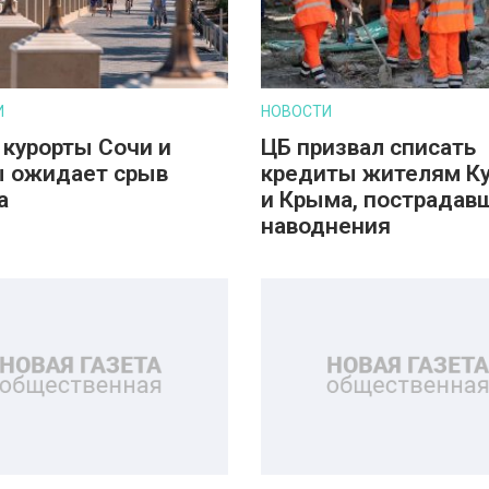
И
НОВОСТИ
 курорты Сочи и
ЦБ призвал списать
 ожидает срыв
кредиты жителям К
а
и Крыма, пострадав
наводнения