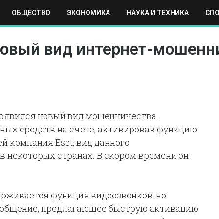
ОБЩЕСТВО
ЭКОНОМИКА
НАУКА И ТЕХНИКА
СП
ЕХНИКА
СПОРТ
МОСКВА
РЕГИОНЫ
МИР
новый вид интернет-мошенн
оявился новый вид мошенничества.
жных средств на счете, активировав функцию
й компания Eset, вид данного
 некоторых странах. В скором времени он
ерживается функция видеозвонков, но
ообщение, предлагающее быструю активацию