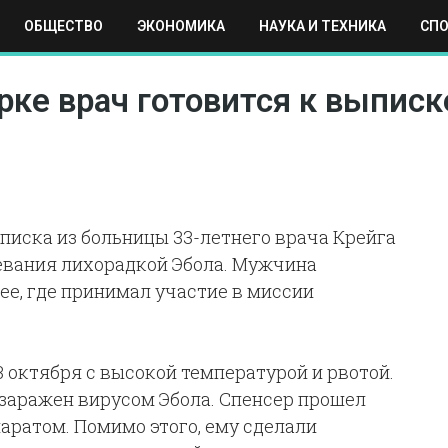
ОБЩЕСТВО
ЭКОНОМИКА
НАУКА И ТЕХНИКА
СП
ЕХНИКА
СПОРТ
МОСКВА
РЕГИОНЫ
МИР
рке врач готовится к выписк
писка из больницы 33-летнего врача Крейга
евания лихорадкой Эбола. Мужчина
ее, где принимал участие в миссии
 октября с высокой температурой и рвотой.
 заражен вирусом Эбола. Спенсер прошел
ратом. Помимо этого, ему сделали