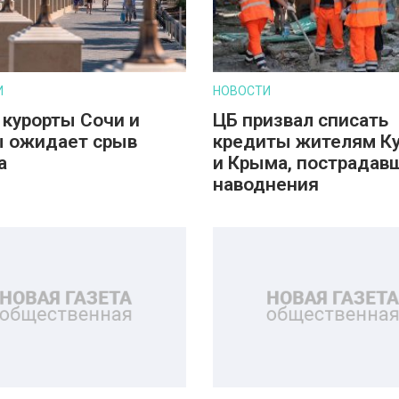
И
НОВОСТИ
 курорты Сочи и
ЦБ призвал списать
 ожидает срыв
кредиты жителям К
а
и Крыма, пострадав
наводнения