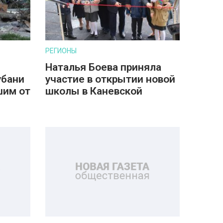
РЕГИОНЫ
Наталья Боева приняла
убани
участие в открытии новой
шим от
школы в Каневской