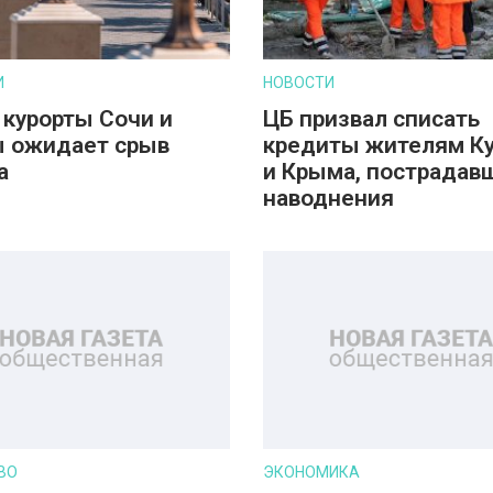
И
НОВОСТИ
 курорты Сочи и
ЦБ призвал списать
 ожидает срыв
кредиты жителям К
а
и Крыма, пострадав
наводнения
ВО
ЭКОНОМИКА