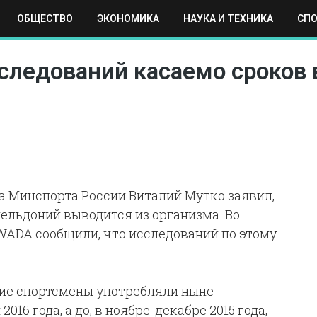
ОБЩЕСТВО
ЭКОНОМИКА
НАУКА И ТЕХНИКА
СП
ЕХНИКА
СПОРТ
МОСКВА
РЕГИОНЫ
МИР
следований касаемо сроков
а Минспорта России Виталий Мутко заявил,
мельдоний выводится из организма. Во
ADA сообщили, что исследований по этому
кие спортсмены употребляли ныне
16 года, а до, в ноябре-декабре 2015 года,