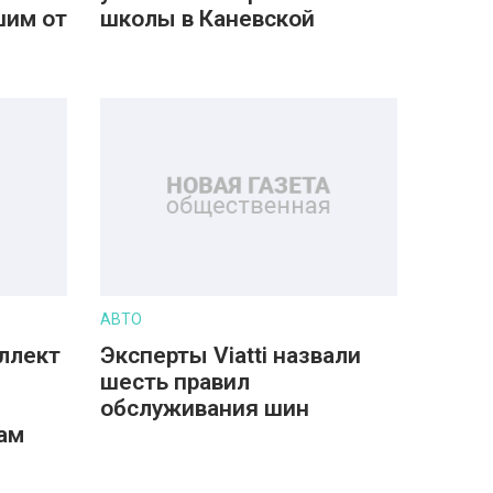
шим от
школы в Каневской
АВТО
ллект
Эксперты Viatti назвали
шесть правил
обслуживания шин
ам