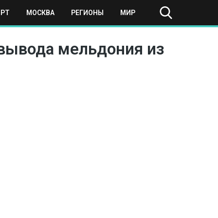
ОРТ
МОСКВА
РЕГИОНЫ
МИР
 вывода мельдония из