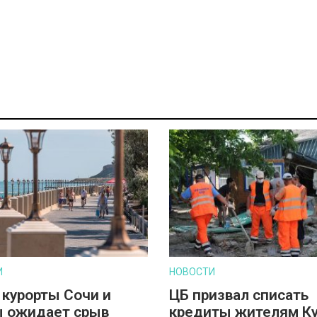
И
НОВОСТИ
 курорты Сочи и
ЦБ призвал списать
 ожидает срыв
кредиты жителям К