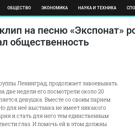
ОБЩЕСТВО
ЭКОНОМИКА
НАУКА И ТЕХНИКА
СП
ЕХНИКА
СПОРТ
МОСКВА
РЕГИОНЫ
МИР
 клип на песню «Экспонат» 
ал общественность
группы Ленинград, продолжает завоевывать
за две недели его посмотрели около 20
ляется девушка. Вместе со своим парнем
 Но для неё выставка не имеет никакого
арня и стать для него тем единственным
твести глаз. И помочь ей в этом должны