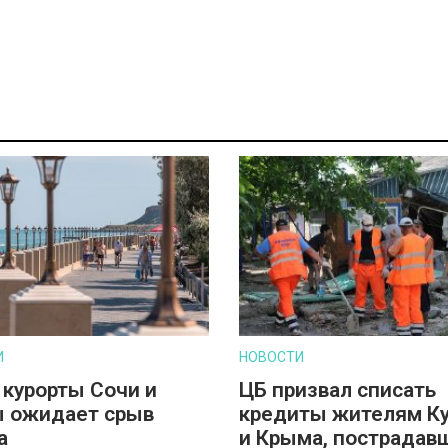
И
НОВОСТИ
 курорты Сочи и
ЦБ призвал списать
 ожидает срыв
кредиты жителям К
а
и Крыма, пострадав