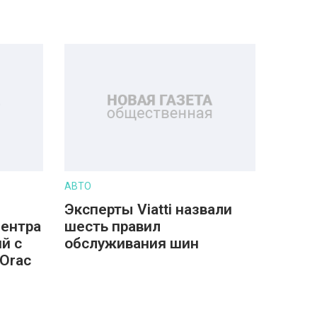
АВТО
Эксперты Viatti назвали
центра
шесть правил
й с
обслуживания шин
Orac