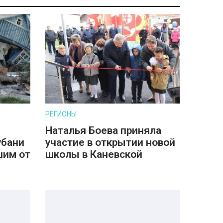
РЕГИОНЫ
Наталья Боева приняла
убани
участие в открытии новой
шим от
школы в Каневской