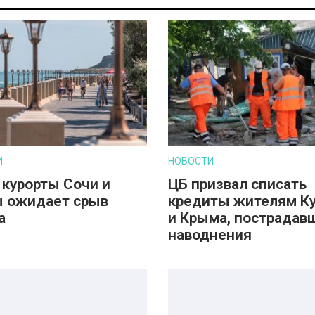
И
НОВОСТИ
 курорты Сочи и
ЦБ призвал списать
 ожидает срыв
кредиты жителям К
а
и Крыма, пострадав
наводнения