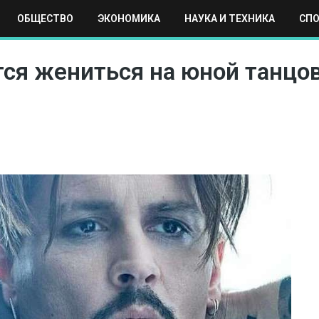
ОБЩЕСТВО
ЭКОНОМИКА
НАУКА И ТЕХНИКА
СП
ЕХНИКА
СПОРТ
МОСКВА
РЕГИОНЫ
МИР
ся жениться на юной танцо