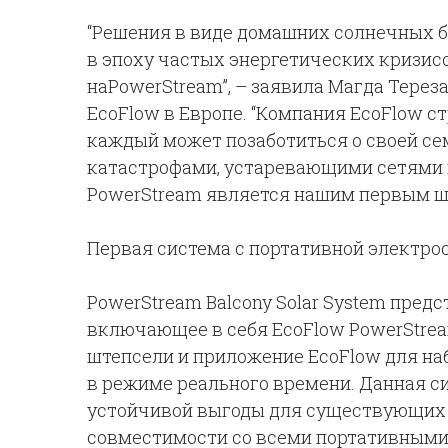
“Решения в виде домашних солнечных 
в эпоху частых энергетических кризисо
наPowerStream”, – заявила Магда Тере
EcoFlow в Европе. “Компания EcoFlow с
каждый может позаботиться о своей се
катастрофами, устаревающими сетями 
PowerStream является нашим первым ша
Первая система с портативной электро
PowerStream Balcony Solar System пред
включающее в себя EcoFlow PowerStream
штепсели и приложение EcoFlow для н
в режиме реального времени. Данная с
устойчивой выгоды для существующих 
совместимости со всеми портативными