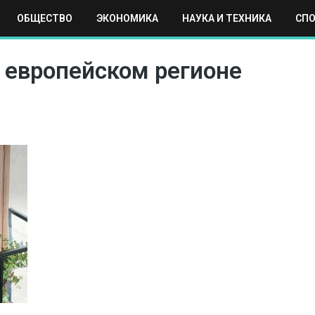
ОБЩЕСТВО
ЭКОНОМИКА
НАУКА И ТЕХНИКА
СП
ЕХНИКА
СПОРТ
МОСКВА
РЕГИОНЫ
МИР
в европейском регионе