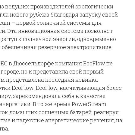
из ведущих производителей экологически
гла нового рубежа благодаря запуску своей
ream – первой солнечной системы для
ей. Эта инновационная система позволяет
доступ к солнечной энергии, одновременно
 обеспечивая резервное электропитание.
 ЕС в Дюссельдорфе компания EcoFlow не
 городе, но и представила свой первый
ом представлена последняя новинка
отки EcoFlow. EcoFlow, насчитывающая более
миру, зарекомендовала себя в качестве
 энергетики. В то же время PowerStream
нок домашних солнечных батарей, реагируя
стые и надежные энергетические решения, на
тва.