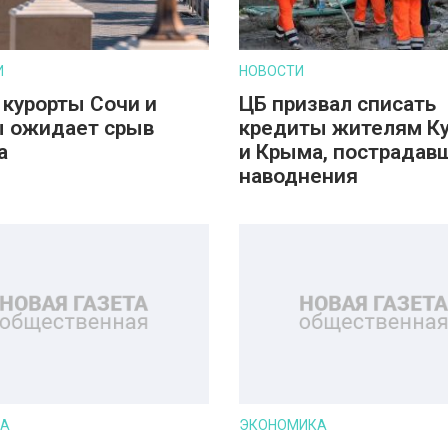
И
НОВОСТИ
 курорты Сочи и
ЦБ призвал списать
 ожидает срыв
кредиты жителям К
а
и Крыма, пострадав
наводнения
РА
ЭКОНОМИКА