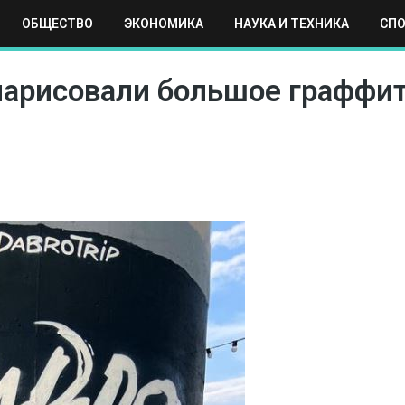
ОБЩЕСТВО
ЭКОНОМИКА
НАУКА И ТЕХНИКА
СП
ЕХНИКА
СПОРТ
МОСКВА
РЕГИОНЫ
МИР
нарисовали большое граффит