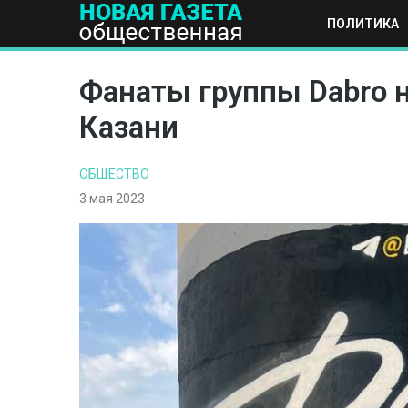
ПОЛИТИКА
ПОЛИТИКА
ОБЩЕСТВО
ЭКОНОМИКА
НАУКА И Т
Фанаты группы Dabro 
Казани
ОБЩЕСТВО
3 мая 2023