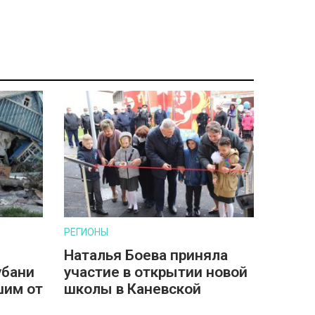
РЕГИОНЫ
Наталья Боева приняла
убани
участие в открытии новой
шим от
школы в Каневской