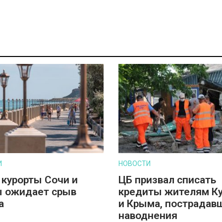
И
НОВОСТИ
 курорты Сочи и
ЦБ призвал списать
 ожидает срыв
кредиты жителям К
а
и Крыма, пострадав
наводнения