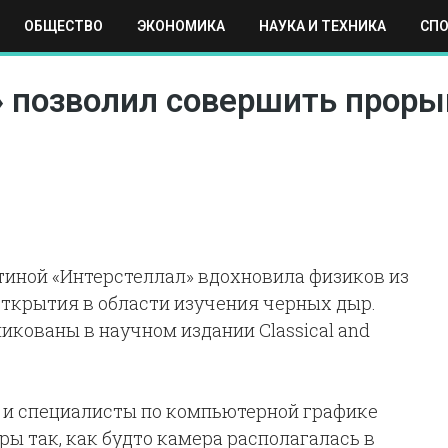
ОБЩЕСТВО
ЭКОНОМИКА
НАУКА И ТЕХНИКА
СП
ЕХНИКА
СПОРТ
МОСКВА
РЕГИОНЫ
МИР
 позволил совершить проры
тиной «Интерстеллал» вдохновила физиков из
ткрытия в области изучения черных дыр.
кованы в научном издании Classical and
 и специалисты по компьютерной графике
ы так, как будто камера располагалась в