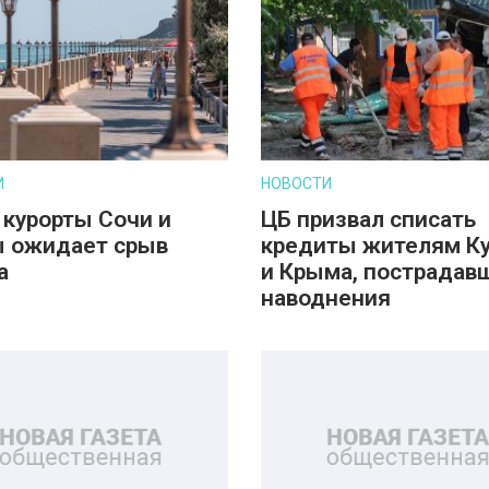
И
НОВОСТИ
 курорты Сочи и
ЦБ призвал списать
 ожидает срыв
кредиты жителям К
а
и Крыма, пострадав
наводнения