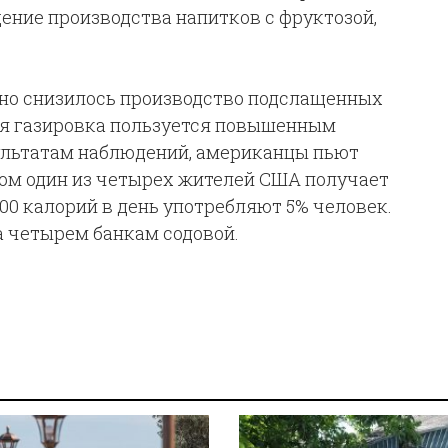
ение производства напитков с фруктозой,
етно снизилось производство подслащенных
кая газировка пользуется повышенным
зультатам наблюдений, американцы пьют
том один из четырех жителей США получает
500 калорий в день употребляют 5% человек.
а четырем банкам содовой.