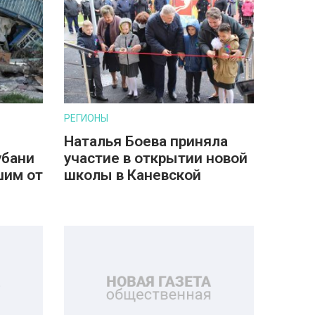
РЕГИОНЫ
Наталья Боева приняла
убани
участие в открытии новой
шим от
школы в Каневской