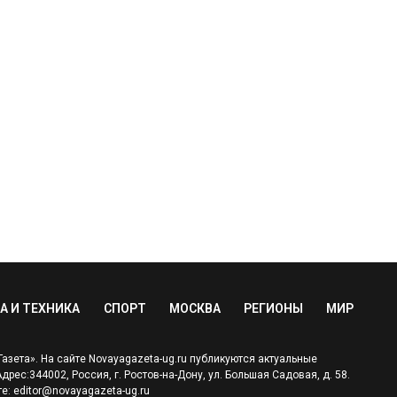
А И ТЕХНИКА
СПОРТ
МОСКВА
РЕГИОНЫ
МИР
зета». На сайте Novayagazeta-ug.ru публикуются актуальные
ес:344002, Россия, г. Ростов-на-Дону, ул. Большая Садовая, д. 58.
е: editor@novayagazeta-ug.ru