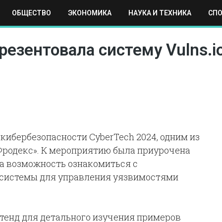
ОБЩЕСТВО
ЭКОНОМИКА
НАУКА И ТЕХНИКА
СП
ЕХНИКА
СПОРТ
МОСКВА
РЕГИОНЫ
МИР
езентовала систему Vulns.io
кибербезопасности CyberTech 2024, одним из
Фродекс». К мероприятию была приурочена
ла возможность ознакомиться с
системы для управления уязвимостями
тенд для детального изучения примеров