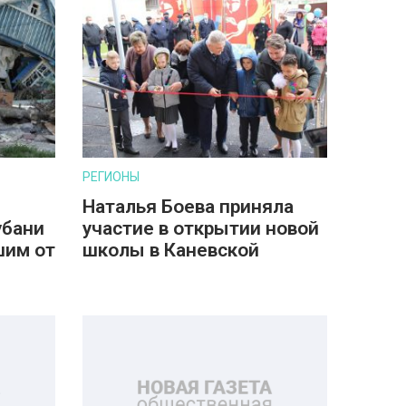
РЕГИОНЫ
Наталья Боева приняла
убани
участие в открытии новой
шим от
школы в Каневской