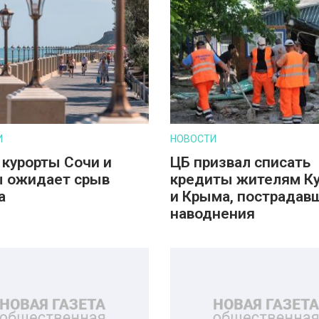
И
НОВОСТИ
 курорты Сочи и
ЦБ призвал списать
 ожидает срыв
кредиты жителям К
а
и Крыма, пострадав
наводнения