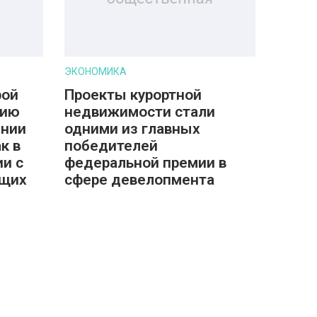
ЭКОНОМИКА
рой
Проекты курортной
цию
недвижимости стали
ении
одними из главных
к в
победителей
ии с
федеральной премии в
ющих
сфере девелопмента