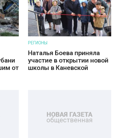
РЕГИОНЫ
Наталья Боева приняла
убани
участие в открытии новой
шим от
школы в Каневской