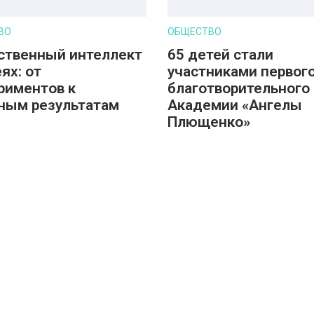
ВО
ОБЩЕСТВО
ственный интеллект
65 детей стали
ях: от
участниками первог
риментов к
благотворительного 
ным результатам
Академии «Ангелы
Плющенко»