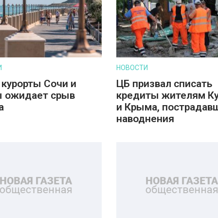
И
НОВОСТИ
 курорты Сочи и
ЦБ призвал списать
 ожидает срыв
кредиты жителям К
а
и Крыма, пострадав
наводнения