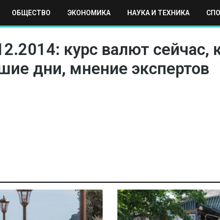
ОБЩЕСТВО
ЭКОНОМИКА
НАУКА И ТЕХНИКА
СП
ЕХНИКА
СПОРТ
МОСКВА
РЕГИОНЫ
МИР
12.2014: курс валют сейчас,
шие дни, мнение экспертов