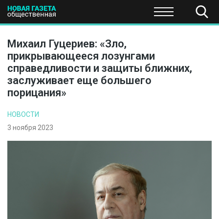
ПОЛИТИКА
ОБЩЕСТВО
ЭКОНОМИКА
НАУКА И Т
Михаил Гуцериев: «Зло,
прикрывающееся лозунгами
справедливости и защиты ближних,
заслуживает еще большего
порицания»
НОВОСТИ
3 ноября 2023