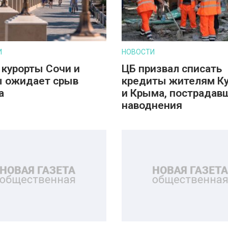
И
НОВОСТИ
 курорты Сочи и
ЦБ призвал списать
 ожидает срыв
кредиты жителям К
а
и Крыма, пострадав
наводнения