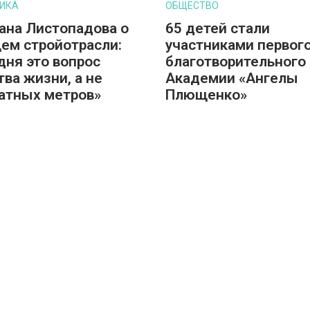
ИКА
ОБЩЕСТВО
ана Листопадова о
65 детей стали
ем стройотрасли:
участниками первог
дня это вопрос
благотворительного 
тва жизни, а не
Академии «Ангелы
атных метров»
Плющенко»