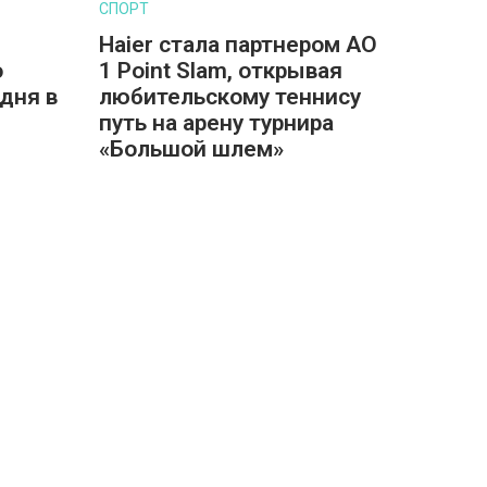
СПОРТ
Haier стала партнером AO
о
1 Point Slam, открывая
дня в
любительскому теннису
путь на арену турнира
«Большой шлем»