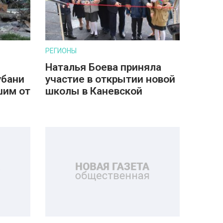
РЕГИОНЫ
Наталья Боева приняла
убани
участие в открытии новой
шим от
школы в Каневской