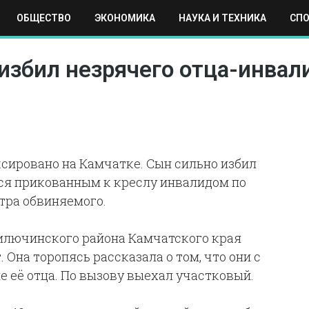
ОБЩЕСТВО
ЭКОНОМИКА
НАУКА И ТЕХНИКА
СП
ЕХНИКА
СПОРТ
МОСКВА
РЕГИОНЫ
МИР
избил незрячего отца-инвал
сировано на Камчатке. Сын сильно избил
тся прикованным к креслу инвалидом по
тра обвиняемого.
 Вилючинского района Камчатского края
 Она торопясь рассказала о том, что они с
 её отца. По вызову выехал участковый.