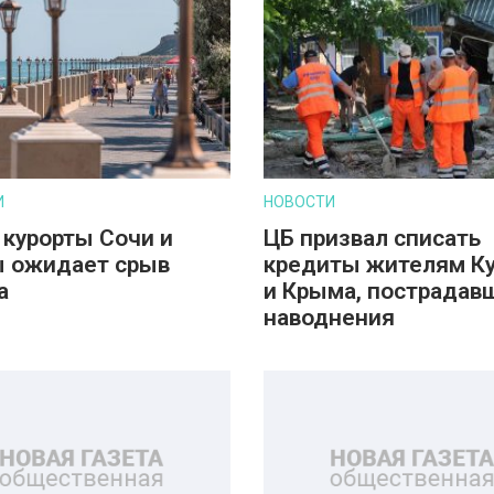
И
НОВОСТИ
 курорты Сочи и
ЦБ призвал списать
 ожидает срыв
кредиты жителям К
а
и Крыма, пострадав
наводнения