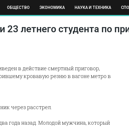
ОБЩЕСТВО
ЭКОНОМИКА
НАУКА И ТЕХНИКА
СП
ЕХНИКА
СПОРТ
МОСКВА
РЕГИОНЫ
МИР
и 23 летнего студента по пр
веден в действие смертный приговор,
роившему кровавую резню в вагоне метро в
ник через расстрел.
два года назад. Молодой мужчина, который