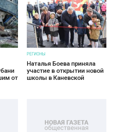
РЕГИОНЫ
Наталья Боева приняла
убани
участие в открытии новой
шим от
школы в Каневской