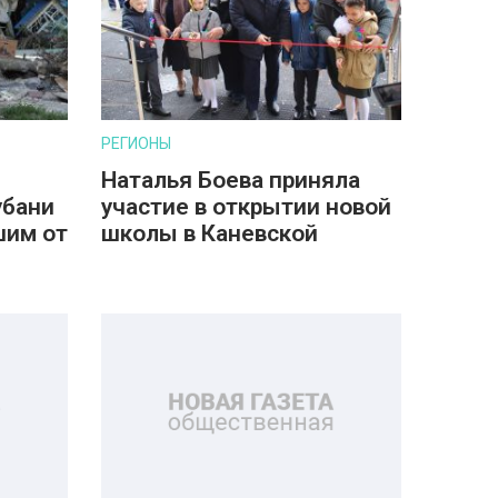
РЕГИОНЫ
Наталья Боева приняла
убани
участие в открытии новой
шим от
школы в Каневской