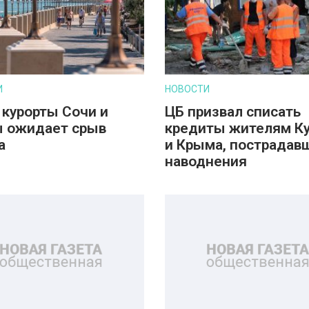
И
НОВОСТИ
 курорты Сочи и
ЦБ призвал списать
 ожидает срыв
кредиты жителям К
а
и Крыма, пострадав
наводнения