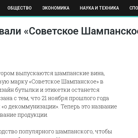
ОБЩЕСТВО
ЭКОНОМИКА
НАУКА И ТЕХНИКА
СП
ЕХНИКА
СПОРТ
МОСКВА
РЕГИОНЫ
МИР
вали «Советское Шампанско
отором выпускаются шампанские вина,
вую марку «Советское Шампанское» в
изайн бутылки и этикетки останется
на с тем, что 21 ноября прошлого года
 «о декоммунизации». Теперь это название
вание продукции.
одство популярного шампанского, чтобы