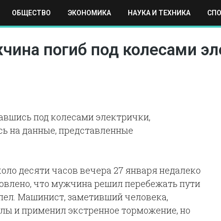
ОБЩЕСТВО
ЭКОНОМИКА
НАУКА И ТЕХНИКА
СП
ЕХНИКА
СПОРТ
МОСКВА
РЕГИОНЫ
МИР
чина погиб под колесами эл
завшись под колесами электрички,
ь на данные, представленные
оло десяти часов вечера 27 января недалеко
новлено, что мужчина решил перебежать пути
пел. Машинист, заметивший человека,
алы и применил экстренное торможение, но