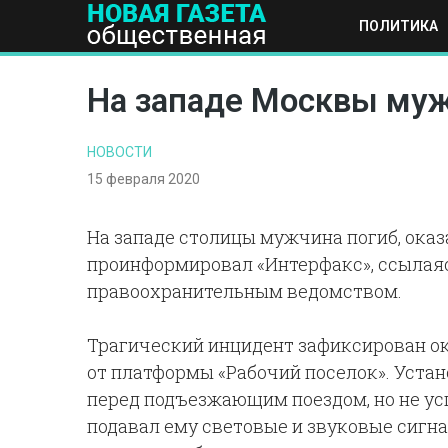
ПОЛИТИКА
ПОЛИТИКА
ОБЩЕСТВО
ЭКОНОМИКА
НАУКА И Т
На западе Москвы муж
НОВОСТИ
15 февраля 2020
На западе столицы мужчина погиб, ока
проинформировал «Интерфакс», ссылаяс
правоохранительным ведомством.
Трагический инцидент зафиксирован ок
от платформы «Рабочий поселок». Уста
перед подъезжающим поездом, но не ус
подавал ему световые и звуковые сигн