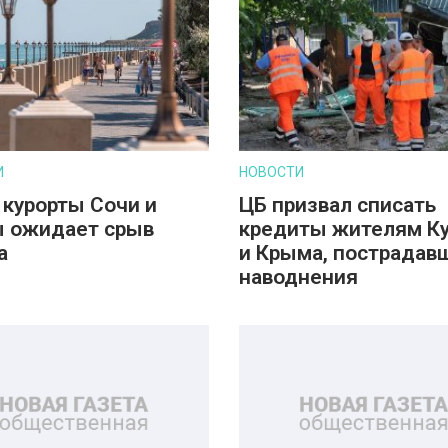
И
НОВОСТИ
 курорты Сочи и
ЦБ призвал списать
 ожидает срыв
кредиты жителям К
а
и Крыма, пострадав
наводнения