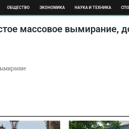
ОБЩЕСТВО
ЭКОНОМИКА
НАУКА И ТЕХНИКА
СП
ЕХНИКА
СПОРТ
МОСКВА
РЕГИОНЫ
МИР
стое массовое вымирание, д