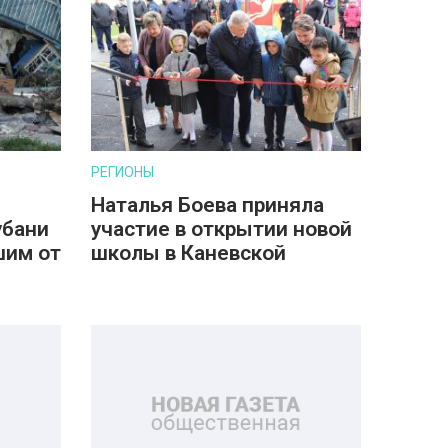
РЕГИОНЫ
Наталья Боева приняла
убани
участие в открытии новой
шим от
школы в Каневской