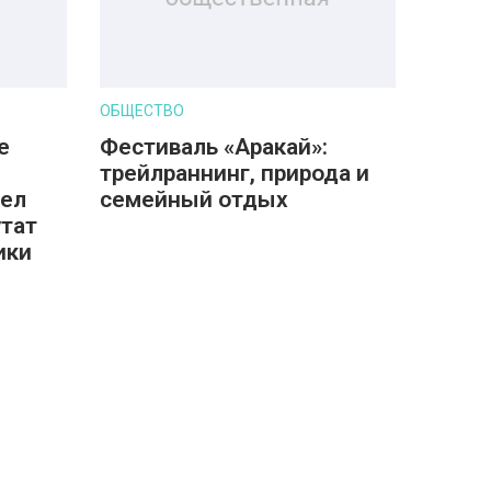
ОБЩЕСТВО
е
Фестиваль «Аракай»:
трейлраннинг, природа и
шел
семейный отдых
утат
ики