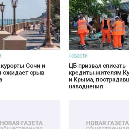
И
НОВОСТИ
 курорты Сочи и
ЦБ призвал списать
 ожидает срыв
кредиты жителям К
а
и Крыма, пострадав
наводнения