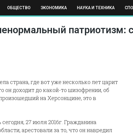
ОБЩЕСТВО
ЭКОНОМИКА
НАУКА И ТЕХНИКА
СП
ЕХНИКА
СПОРТ
МОСКВА
РЕГИОНЫ
МИР
 ненормальный патриотизм: 
ла страна, где вот уже несколько лет царит
 он доходит до какой-то шизофрении, об
, произошедший на Херсонщине, это в
сегодня, 27 июля 2016г. Гражданина
ласти, арестовали за то, что он навредил