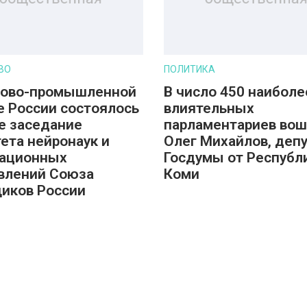
ВО
ПОЛИТИКА
гово-промышленной
В число 450 наиболе
е России состоялось
влиятельных
е заседание
парламентариев во
ета нейронаук и
Олег Михайлов, деп
вационных
Госдумы от Республ
влений Союза
Коми
иков России