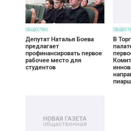
ОБЩЕСТВО
ОБЩЕСТ
Депутат Наталья Боева
В Тор
предлагает
палат
профинансировать первое
перво
рабочее место для
Комит
студентов
инно
напра
пиарщ