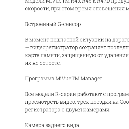
Модели MiVueTM R45, R46 и R47D преду
скорости, при этом время оповещения 
Встроенный G-сенсор
В момент нештатной ситуации на дороге
— видеорегистратор сохраняет последн
карте памяти, защищенную от удаления.
их не сотрете.
Программа MiVue
TM
Manager
Все модели R-серии работают с програ
просмотреть видео, трек поездки на Goo
регистратора с двумя камерами.
Камера заднего вида