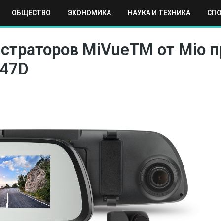
ОБЩЕСТВО
ЭКОНОМИКА
НАУКА И ТЕХНИКА
СП
ЕХНИКА
СПОРТ
МОСКВА
РЕГИОНЫ
МИР
истраторов MiVueTM от Mio 
R47D