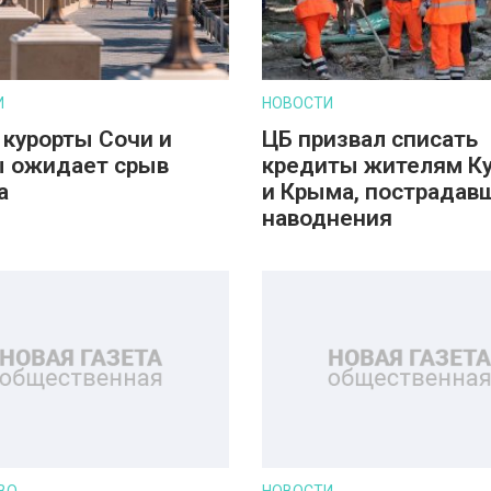
И
НОВОСТИ
 курорты Сочи и
ЦБ призвал списать
 ожидает срыв
кредиты жителям К
а
и Крыма, пострадав
наводнения
ВО
НОВОСТИ