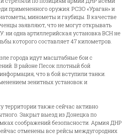
ки стреляли по позициям армии ДНР всеми
ди примененного оружия: РСЗО «Ураган» и
анатометы, минометы и гаубицы. В качестве
ченцы заявляют, что не могут открывать
У: ни одна артиллерийская установка ВСН не
льбы которого составляет 47 километров.
возле города идут масштабные бои с
ий. В районе Песок плотный бой
информация, что в бой вступили танки.
именением зенитных установок и
у территории также сейчас активно
тного. Закрыт выезд из Донецка по
рамках соображений безопасности. Армия ДНР
 Сейчас отменены все рейсы междугородних