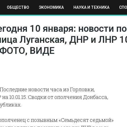
ОБЩЕСТВО
ЭКОНОМИКА
НАУКА И ТЕХНИКА
СП
ЕХНИКА
СПОРТ
МОСКВА
РЕГИОНЫ
МИР
егодня 10 января: новости п
ица Луганская, ДНР и ЛНР 10
 ФОТО, ВИДЕ
 Последние новости часа из Горловки,
на 10.01.15. Сводки от ополчения Донбасса,
публиках.
5: ополченец с позывным «Семьдесят седьмой»