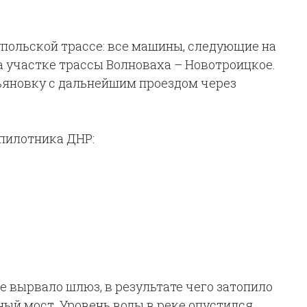
упольской трассе: все машины, следующие на
 участке трассы Волноваха – Новотроицкое.
ьяновку с дальнейшим проездом через
спилотника ДНР:
е вырвало шлюз, в результате чего затопило
ый мост. Уровень воды в реке опустился