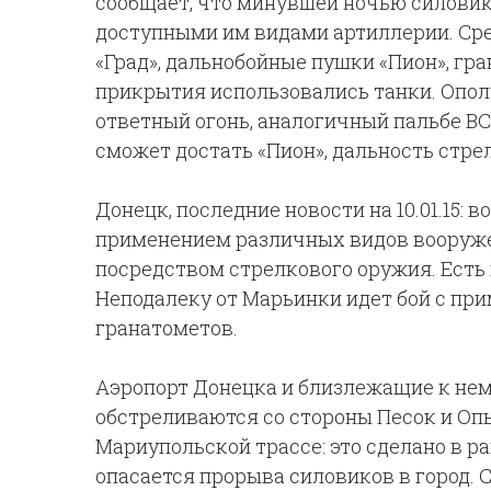
сообщает, что минувшей ночью силови
доступными им видами артиллерии. Сре
«Град», дальнобойные пушки «Пион», гр
прикрытия использовались танки. Опол
ответный огонь, аналогичный пальбе ВС
сможет достать «Пион», дальность стре
Донецк, последние новости на 10.01.15: 
применением различных видов вооружен
посредством стрелкового оружия. Есть 
Неподалеку от Марьинки идет бой с пр
гранатометов.
Аэропорт Донецка и близлежащие к нем
обстреливаются со стороны Песок и Опы
Мариупольской трассе: это сделано в 
опасается прорыва силовиков в город.