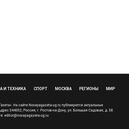
А И ТЕХНИКА
СПОРТ
МОСКВА
РЕГИОНЫ
МИР
зета». На сайте Novayagazeta-ug.ru публикуются актуальные
ес:344002, Россия, г. Ростов-на-Дону, ул. Большая Садовая, д. 58.
е: editor@novayagazeta-ug.ru