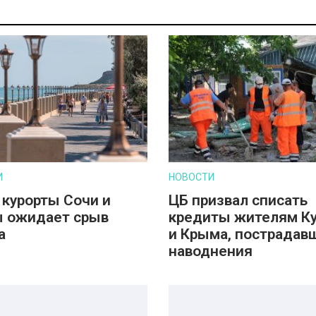
И
НОВОСТИ
 курорты Сочи и
ЦБ призвал списать
 ожидает срыв
кредиты жителям К
а
и Крыма, пострадав
наводнения