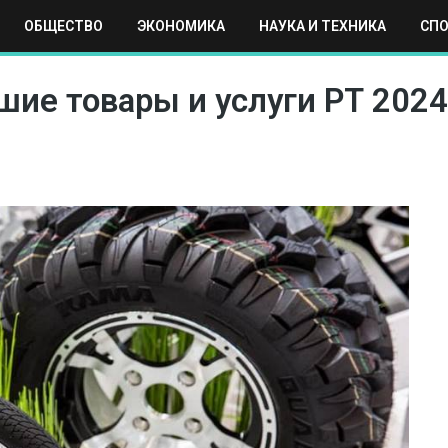
ОБЩЕСТВО
ЭКОНОМИКА
НАУКА И ТЕХНИКА
СП
ЕХНИКА
СПОРТ
МОСКВА
РЕГИОНЫ
МИР
ие товары и услуги РТ 2024