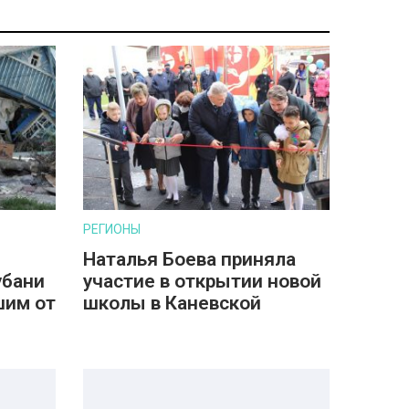
РЕГИОНЫ
Наталья Боева приняла
убани
участие в открытии новой
шим от
школы в Каневской