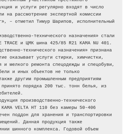
постоянным участником престижного 
укция и услуги регулярно входят в число 
ли на рассмотрение экспертной комиссии 
г», – отметил Тимур Шарипов, исполнительный 
изводственно-технического назначения» стали 
E TRACE и ЦМК шина 425/85 R21 KAMA NU 401.
дственно-технического назначения» признана 
тие оказывает услуги стирки, химчистки, 
я и мелкого ремонта спецодежды и спецобуви, 
ели и иных объектов не только 
также другим промышленным предприятиям 
 принято порядка 200 тыс. тонн белья, из 
ебителей.
одукция производственно-технического 
 KAMA VELTA HT 110 без камеры 50-406 
ечен поддон для хранения и транспортировки 
мещений. Данная продукция также 
инии шинного комплекса. Годовой объем 