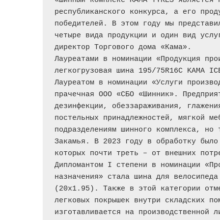
«Шинный комплекс KAMA TYRES является 
республиканского конкурса, а его прод
победителей. В этом году мы представи
четыре вида продукции и один вид услу
директор Торгового дома «Кама». 
Лауреатами в номинации «Продукция про
легкогрузовая шина 195/75R16C KAMA IC
Лауреатом в номинации «Услуги произво
прачечная ООО «СБО «Шинник». Предприя
дезинфекции, обеззараживания, глажени
постельных принадлежностей, мягкой меб
подразделениям шинного комплекса, но 
Закамья. В 2023 году в обработку было
которых почти треть – от внешних потр
Дипломантом I степени в номинации «Пр
назначения» стала шина для велосипеда
(20х1.95). Также в этой категории отм
легковых покрышек внутри складских по
изготавливается на производственной л