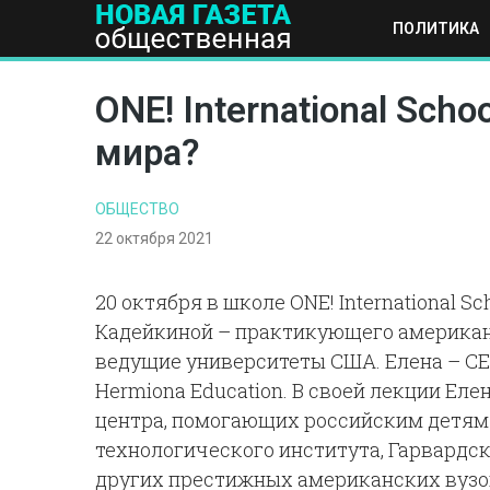
ПОЛИТИКА
ПОЛИТИКА
ОБЩЕСТВО
ЭКОНОМИКА
НАУКА И Т
ONE! International Sch
мира?
ОБЩЕСТВО
22 октября 2021
20 октября в школе ONE! International 
Кадейкиной – практикующего американс
ведущие университеты США. Елена – CE
Hermiona Education. В своей лекции Ел
центра, помогающих российским детям
технологического института, Гарвардс
других престижных американских вузо