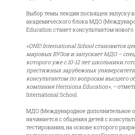
Выбор темы лекции посвящен запуску в O
академического блока МДО (Международ
Education станет консультантом нового 
«
ONE
!
International
School
становится це
мировых ВУЗов и запускает МДО – спе
которого уже с 10-12 лет школьники го
престижных зарубежных университетах
консультантом по вопросам высшего об
компания
Hermiona
Education
», –
отмет
International School.
МДО (Международное дополнительное обра
начинается с общения детей с консуль
тестирования, на основе которого раз