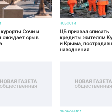
И
НОВОСТИ
 курорты Сочи и
ЦБ призвал списать
 ожидает срыв
кредиты жителям К
а
и Крыма, пострадав
наводнения
ЭКОНОМИКА