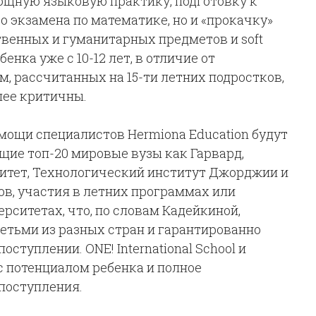
щную языковую практику, подготовку к
 экзамена по математике, но и «прокачку»
венных и гуманитарных предметов и soft
ребенка уже с 10-12 лет, в отличие от
, рассчитанных на 15-ти летних подростков,
лее критичны.
помощи специалистов Hermiona Education будут
щие топ-20 мировые вузы как Гарвард,
итет, Технологический институт Джорджии и
ов, участия в летних программах или
рситетах, что, по словам Кадейкиной,
тьми из разных стран и гарантированно
ступлении. ONE! International School и
 с потенциалом ребенка и полное
поступления.