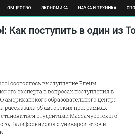
ОБЩЕСТВО
ЭКОНОМИКА
НАУКА И ТЕХНИКА
СП
ЕХНИКА
СПОРТ
МОСКВА
РЕГИОНЫ
МИР
ool: Как поступить в один из 
School состоялось выступление Елены
кого эксперта в вопросах поступления в
O американского образовательного центра
ена рассказала об авторских программах
 становиться студентами Массачусетского
кого, Калифорнийского университетов и
в.