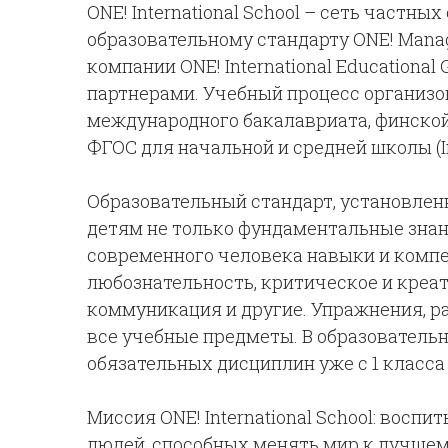
ONE! International School – сеть частны
образовательному стандарту ONE! Mana
компании ONE! International Educationa
партнерами. Учебный процесс организ
международного бакалавриата, финской
ФГОС для начальной и средней школы (Int
Образовательный стандарт, установленны
детям не только фундаментальные знан
современного человека навыки и компет
любознательность, критическое и креа
коммуникация и другие. Упражнения, р
все учебные предметы. В образовательну
обязательных дисциплин уже с 1 класса
Миссия ONE! International School: вос
людей, способных менять мир к лучшем