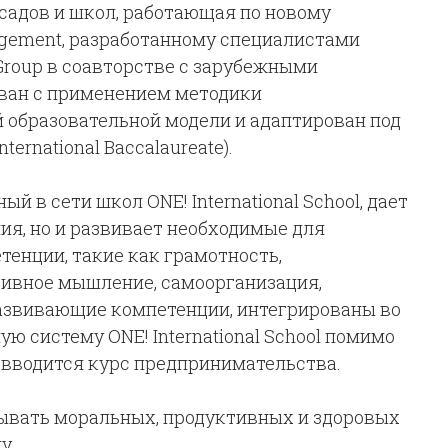
х садов и школ, работающая по новому
gement, разработанному специалистами
l Group в соавторстве с зарубежными
ован с применением методики
 образовательной модели и адаптирован под
ernational Baccalaureate).
й в сети школ ONE! International School, дает
ия, но и развивает необходимые для
енции, такие как грамотность,
тивное мышление, самоорганизация,
азвивающие компетенции, интегрированы во
ю систему ONE! International School помимо
 вводится курс предпринимательства.
питывать моральных, продуктивных и здоровых
у.