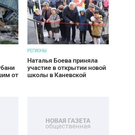
РЕГИОНЫ
Наталья Боева приняла
убани
участие в открытии новой
шим от
школы в Каневской