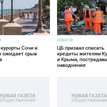
И
НОВОСТИ
 курорты Сочи и
ЦБ призвал списать
 ожидает срыв
кредиты жителям К
а
и Крыма, пострадав
наводнения