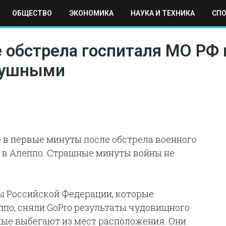
ОБЩЕСТВО
ЭКОНОМИКА
НАУКА И ТЕХНИКА
СП
ЕХНИКА
СПОРТ
МОСКВА
РЕГИОНЫ
МИР
 обстрела госпиталя МО РФ 
одушными
е в первые минуты после обстрела военного
 в Алеппо. Страшные минуты войны не
 Российской Федерации, которые
по, сняли GoPro результаты чудовищного
ные выбегают из мест расположения. Они