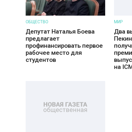
ОБЩЕСТВО
МИР
Депутат Наталья Боева
Два в
предлагает
Пекин
профинансировать первое
получ
рабочее место для
преми
студентов
выпус
на IC