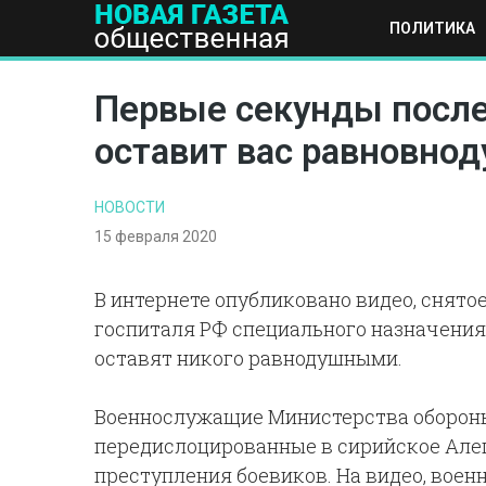
ПОЛИТИКА
ПОЛИТИКА
ОБЩЕСТВО
ЭКОНОМИКА
НАУКА И Т
Первые секунды после
оставит вас равновн
НОВОСТИ
15 февраля 2020
В интернете опубликовано видео, снято
госпиталя РФ специального назначения
оставят никого равнодушными.
Военнослужащие Министерства обороны
передислоцированные в сирийское Алеп
преступления боевиков. На видео, воен