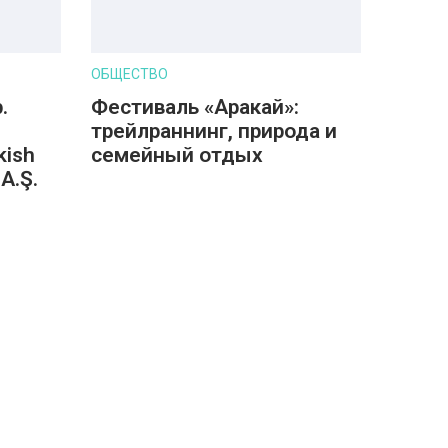
ОБЩЕСТВО
.
Фестиваль «Аракай»:
трейлраннинг, природа и
kish
семейный отдых
A.Ş.