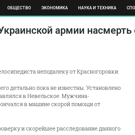
ОБЩЕСТВО
ЭКОНОМИКА
НАУКА И ТЕХНИКА
СП
ЕХНИКА
СПОРТ
МОСКВА
РЕГИОНЫ
МИР
Украинской армии насмерть 
елосипедиста неподалеку от Красногоровки.
го детально пока не известны. Установлено
равлялся в Невельское. Мужчина-
скончался в машине скорой помощи от
оверку и скорейшее расследование данного