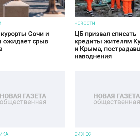
И
НОВОСТИ
 курорты Сочи и
ЦБ призвал списать
 ожидает срыв
кредиты жителям К
а
и Крыма, пострадав
наводнения
ИКА
БИЗНЕС