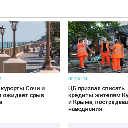
И
НОВОСТИ
 курорты Сочи и
ЦБ призвал списать
 ожидает срыв
кредиты жителям К
а
и Крыма, пострадав
наводнения