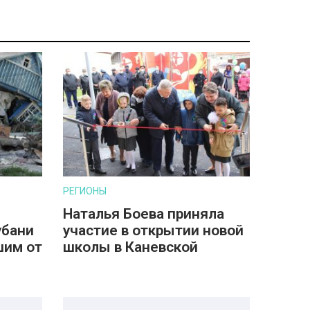
РЕГИОНЫ
Наталья Боева приняла
убани
участие в открытии новой
шим от
школы в Каневской