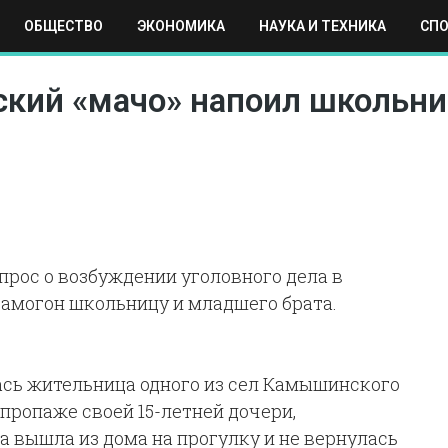
ОБЩЕСТВО
ЭКОНОМИКА
НАУКА И ТЕХНИКА
СП
ЕХНИКА
СПОРТ
МОСКВА
РЕГИОНЫ
МИР
ский «мачо» напоил школьни
опрос о возбуждении уголовного дела в
самогон школьницу и младшего брата.
сь жительница одного из сел Камышинского
пропаже своей 15-летней дочери,
 вышла из дома на прогулку и не вернулась