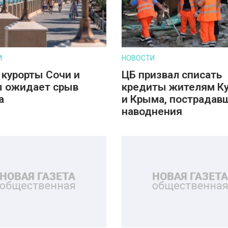
И
НОВОСТИ
 курорты Сочи и
ЦБ призвал списать
 ожидает срыв
кредиты жителям К
а
и Крыма, пострадав
наводнения