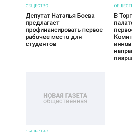
ОБЩЕСТВО
ОБЩЕСТ
Депутат Наталья Боева
В Тор
предлагает
палат
профинансировать первое
перво
рабочее место для
Комит
студентов
инно
напра
пиарщ
ОБЩЕСТВО