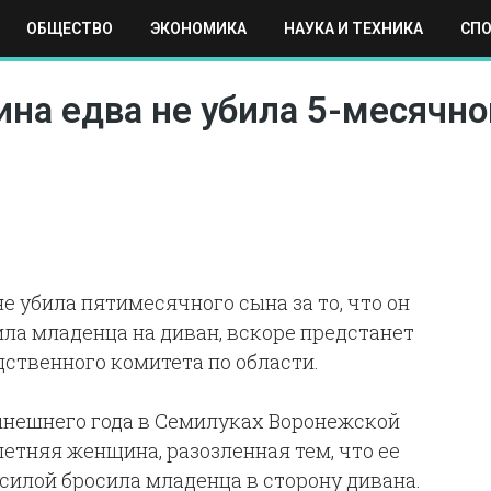
ОБЩЕСТВО
ЭКОНОМИКА
НАУКА И ТЕХНИКА
СП
ЕХНИКА
СПОРТ
МОСКВА
РЕГИОНЫ
МИР
 едва не убила 5-месячного
е убила пятимесячного сына за то, что он
ила младенца на диван, вскоре предстанет
ственного комитета по области.
ынешнего года в Семилуках Воронежской
летняя женщина, разозленная тем, что ее
силой бросила младенца в сторону дивана.