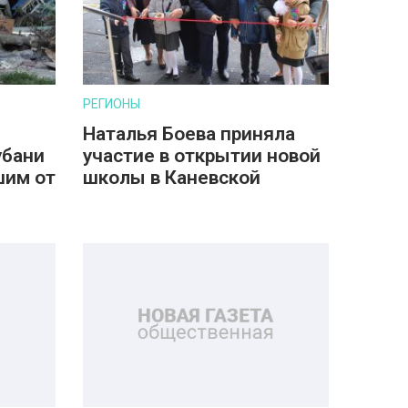
РЕГИОНЫ
Наталья Боева приняла
убани
участие в открытии новой
шим от
школы в Каневской