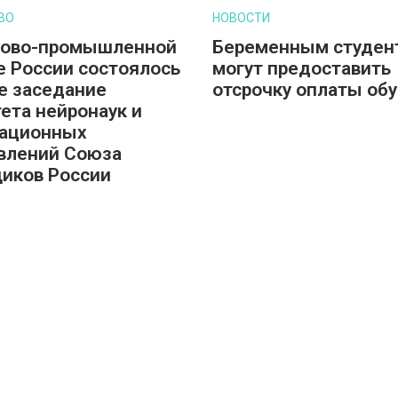
ВО
НОВОСТИ
гово-промышленной
Беременным студен
е России состоялось
могут предоставить
е заседание
отсрочку оплаты об
ета нейронаук и
вационных
влений Союза
иков России