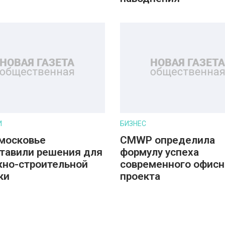
И
БИЗНЕС
московье
CMWP определила
тавили решения для
формулу успеха
но-строительной
современного офисн
ки
проекта