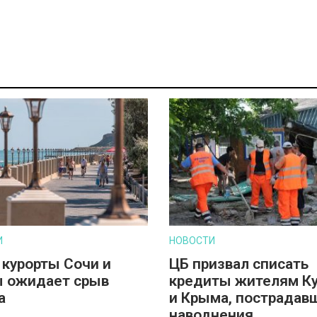
И
НОВОСТИ
 курорты Сочи и
ЦБ призвал списать
 ожидает срыв
кредиты жителям К
а
и Крыма, пострадав
наводнения