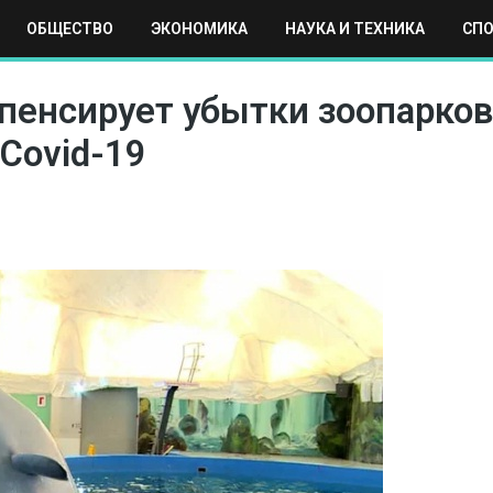
ОБЩЕСТВО
ЭКОНОМИКА
НАУКА И ТЕХНИКА
СП
ЕХНИКА
СПОРТ
МОСКВА
РЕГИОНЫ
МИР
пенсирует убытки зоопарков
Covid-19