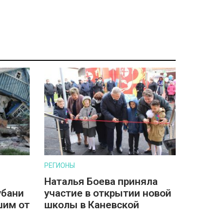
РЕГИОНЫ
Наталья Боева приняла
убани
участие в открытии новой
шим от
школы в Каневской