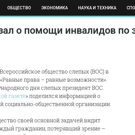
ОБЩЕСТВО
ЭКОНОМИКА
НАУКА И ТЕХНИКА
СП
ЕХНИКА
СПОРТ
МОСКВА
РЕГИОНЫ
МИР
зал о помощи инвалидов по
 Всероссийское общество слепых (ВОС) в
 «Равные права – равные возможности».
ународного дня слепых президент ВОС
ой газете
» поделился информацией о
й социально-общественной организации.
ество своей основной задачей видит
ждый гражданин, потерявший зрение –