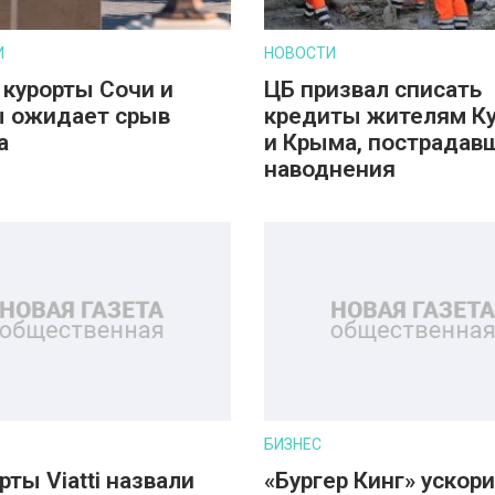
И
НОВОСТИ
 курорты Сочи и
ЦБ призвал списать
 ожидает срыв
кредиты жителям К
а
и Крыма, пострадав
наводнения
БИЗНЕС
рты Viatti назвали
«Бургер Кинг» ускор