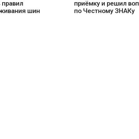
 правил
приёмку и решил во
живания шин
по Честному ЗНАКу