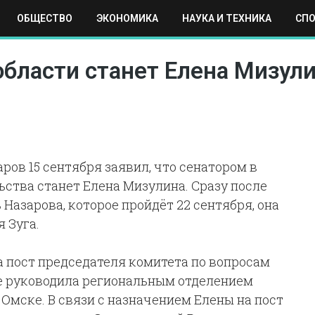
ОБЩЕСТВО
ЭКОНОМИКА
НАУКА И ТЕХНИКА
СП
ЕХНИКА
СПОРТ
МОСКВА
РЕГИОНЫ
МИР
области станет Елена Мизул
ров 15 сентября заявил, что сенатором в
ства станет Елена Мизулина. Сразу после
Назарова, которое пройдёт 22 сентября, она
 Зуга.
а пост председателя комитета по вопросам
же руководила региональным отделением
 Омске. В связи с назначением Елены на пост