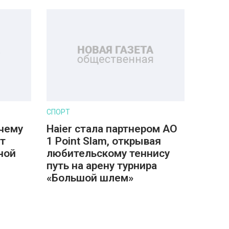
СПОРТ
очему
Haier стала партнером AO
т
1 Point Slam, открывая
ной
любительскому теннису
путь на арену турнира
«Большой шлем»