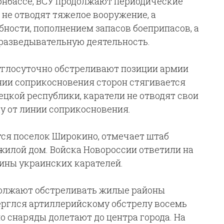
онбассе, ВСУ продолжают периодические
не отводят тяжелое вооружение, а
ности, пополнением запасов боеприпасов, а
разведывательную деятельность.
углосуточно обстреливают позиции армии
инии соприкосновения сторон стягивается
цкой республики, каратели не отводят свои
у от линии соприкосновения.
ся поселок Широкино, отмечает штаб
жилой дом. Войска Новороссии ответили на
ины украинских карателей.
должают обстреливать жилые районы
верглся артиллерийскому обстрелу восемь
но снаряды долетают до центра города. На