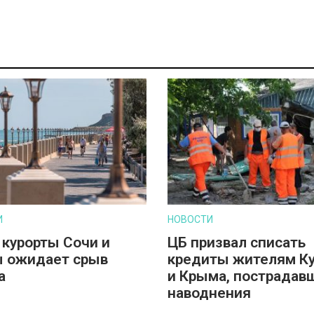
И
НОВОСТИ
 курорты Сочи и
ЦБ призвал списать
 ожидает срыв
кредиты жителям К
а
и Крыма, пострадав
наводнения