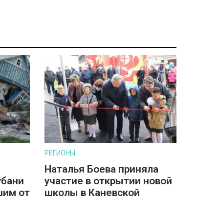
РЕГИОНЫ
Наталья Боева приняла
убани
участие в открытии новой
шим от
школы в Каневской