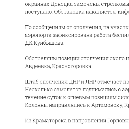
окраинах Донецка замечены стрелковые
поступало. Обстановка накаляется, ин
По сообщениям от ополчения, на участк
аэропорта зафиксирована работа беспи
ДК Куйбышева.
Обстреляны позиции ополчения около н
Авдеевка, Красногоровка.
Штаб ополчения ДНР и ЛНР отмечает п
Несколько самолетов поднимались с аэ
течение суток к огневым позициям сил
Колонны направлялись к Артемовску, К
Из Краматорска в направлении Горловк