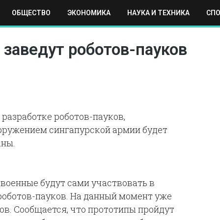
ОБЩЕСТВО
ЭКОНОМИКА
НАУКА И ТЕХНИКА
СП
ЕХНИКА
СПОРТ
МОСКВА
РЕГИОНЫ
МИР
 заведут роботов-пауков
 разработке роботов-пауков,
оружением сингапурской армии будет
аны.
 военные будут сами участвовать в
оботов-пауков. На данный момент уже
ов. Сообщается, что прототипы пройдут