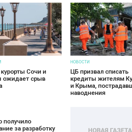
И
НОВОСТИ
 курорты Сочи и
ЦБ призвал списать
 ожидает срыв
кредиты жителям К
а
и Крыма, пострадав
наводнения
о получило
ание за разработку