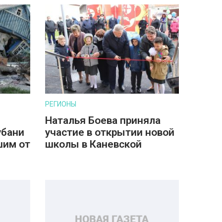
РЕГИОНЫ
Наталья Боева приняла
убани
участие в открытии новой
шим от
школы в Каневской