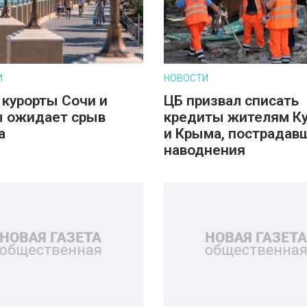
И
НОВОСТИ
 курорты Сочи и
ЦБ призвал списать
 ожидает срыв
кредиты жителям К
а
и Крыма, пострадав
наводнения