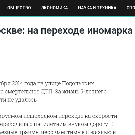
ОБЩЕСТВО
ЭКОНОМИКА
НАУКА И ТЕХНИКА
СП
ЕХНИКА
СПОРТ
МОСКВА
РЕГИОНЫ
МИР
кве: на переходе иномарка 
бря 2014 года на улице Подольских
о смертельное ДТП. За жизнь 5-летнего
и не удалось.
улируемом пешеходном переходе на скорости
ереходила с пятилетним внуком дорогу. В
ьезные травмы несовместимые с жизнью и