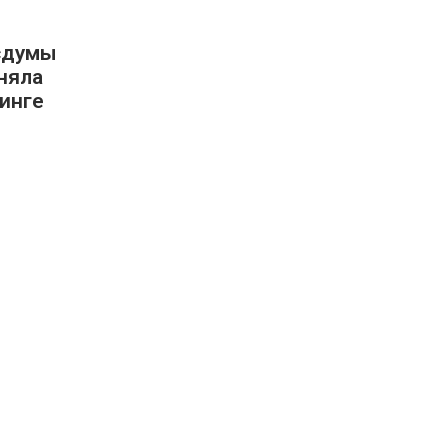
осдумы
няла
инге