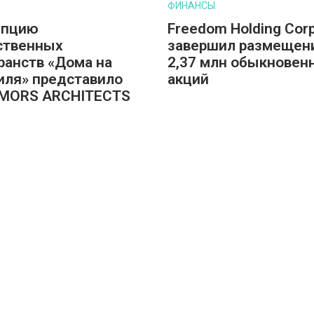
ФИНАНСЫ
епцию
Freedom Holding Corp
ственных
завершил размещен
ранств «Дома на
2,37 млн обыкновен
ля» представило
акций
 MORS ARCHITECTS