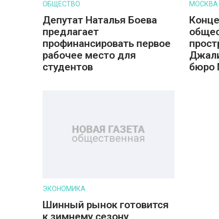
ОБЩЕСТВО
МОСКВА
Депутат Наталья Боева
Конц
предлагает
обще
профинансировать первое
прост
рабочее место для
Джали
студентов
бюро
ЭКОНОМИКА
Шинный рынок готовится
к зимнему сезону