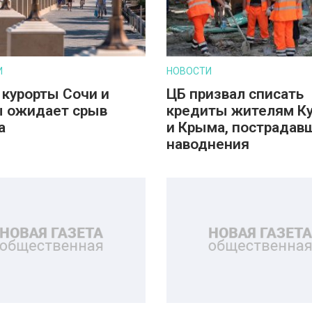
И
НОВОСТИ
 курорты Сочи и
ЦБ призвал списать
 ожидает срыв
кредиты жителям К
а
и Крыма, пострадав
наводнения