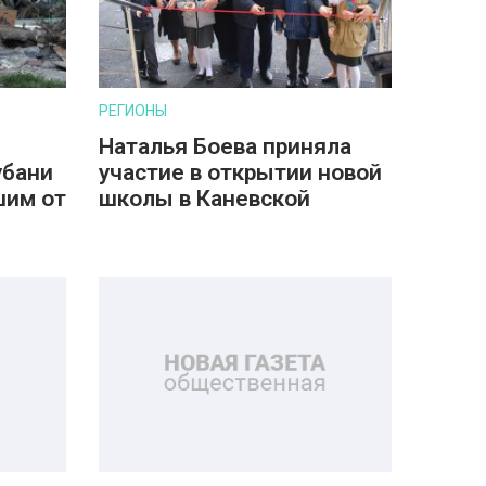
РЕГИОНЫ
Наталья Боева приняла
убани
участие в открытии новой
шим от
школы в Каневской