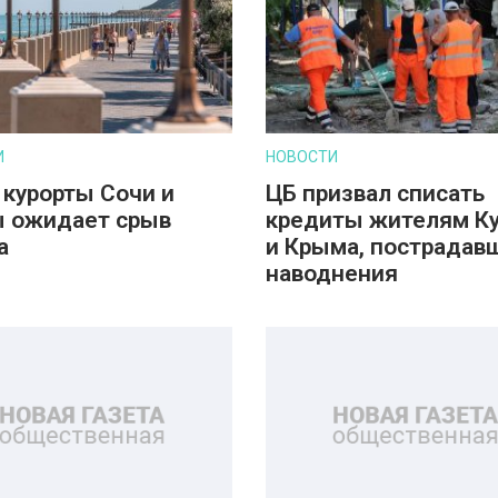
И
НОВОСТИ
 курорты Сочи и
ЦБ призвал списать
 ожидает срыв
кредиты жителям К
а
и Крыма, пострадав
наводнения