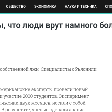
ОБЩЕСТВО
ЭКОНОМИКА
НАУКА И ТЕХНИКА
СП
ЕХНИКА
СПОРТ
МОСКВА
РЕГИОНЫ
МИР
 что люди врут намного бол
 собственной лжи. Специалисты объяснили
 Американские эксперты провели новый
и участие 2000 студентов. Эксперимент
тяжении двух месяцев, носили с собой
 В результате, ученые сделали анализ