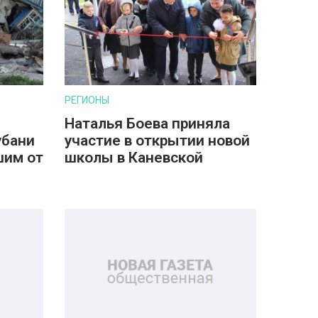
РЕГИОНЫ
Наталья Боева приняла
убани
участие в открытии новой
шим от
школы в Каневской